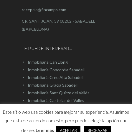
recepcio@fincamps.com
CR. SANT JOAN, 39 08202 - SABADELL
(BARCELONA)
TE PUEDE INTERESAR…
Inmobiliaria Can Llong
Inmobiliaria Concordia Sabadell
Inmobiliaria Creu Alta Sabadell
Inmobiliaria Gracia Sabadell
Inmobiliaria Sant Quirze del Vallès
Inmobiliaria Castellar del Vallès
Este sitio web usa cookies para mejorar su experiencia. Asumimos
que esta de acuerdo con esto, pero puedes elegir la opción que
desee.
Leer más
Página web desarrollada por
Onlinevalles.com
ACEPTAR
RECHAZAR