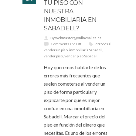
TU PISO CON
NUESTRA
INMOBILIARIA EN
SABADELL?
By webmaster@onlinevalles.es
Comments are Off
errores al
vender un piso
,
inmobiliaria Sabadell
,
vender piso
,
vender piso Sabadell
Hoy queremos hablarte de los
errores más frecuentes que
suelen cometerse al vender un
piso de forma particular y
explicarte por qué es mejor
confiar en una inmobiliaria en
Sabadell. Marcar el precio del
piso en función del dinero que
necesitas. Es uno de los errores