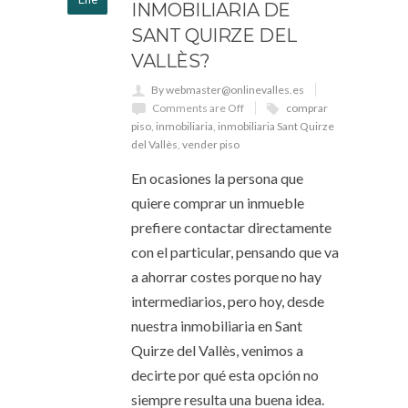
INMOBILIARIA DE
SANT QUIRZE DEL
VALLÈS?
By webmaster@onlinevalles.es
Comments are Off
comprar
piso
,
inmobiliaria
,
inmobiliaria Sant Quirze
del Vallès
,
vender piso
En ocasiones la persona que
quiere comprar un inmueble
prefiere contactar directamente
con el particular, pensando que va
a ahorrar costes porque no hay
intermediarios, pero hoy, desde
nuestra inmobiliaria en Sant
Quirze del Vallès, venimos a
decirte por qué esta opción no
siempre resulta una buena idea.