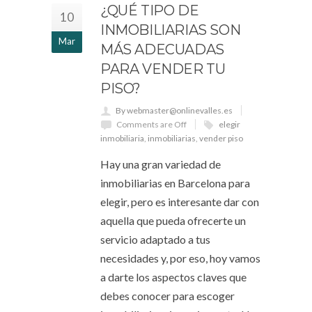
¿QUÉ TIPO DE
10
INMOBILIARIAS SON
Mar
MÁS ADECUADAS
PARA VENDER TU
PISO?
By webmaster@onlinevalles.es
Comments are Off
elegir
inmobiliaria
,
inmobiliarias
,
vender piso
Hay una gran variedad de
inmobiliarias en Barcelona para
elegir, pero es interesante dar con
aquella que pueda ofrecerte un
servicio adaptado a tus
necesidades y, por eso, hoy vamos
a darte los aspectos claves que
debes conocer para escoger