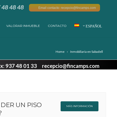
7 48 48 48
Email contacto: recepcio@fincamps.com
VALORAR INMUEBLE
CONTACTO
ESPAÑOL
Home
Inmobiliaria en Sabadell
Fax: 937 48 01 33 recepcio@fincamps.com
NDER UN PISO
MÁS INFORMACIÓN
?