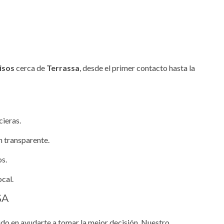
isos
cerca de
Terrassa
, desde el primer contacto hasta la
cieras.
n transparente.
os.
cal.
SA
o en ayudarte a tomar la mejor decisión. Nuestro