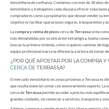
inmobiliaria de confianza. Contamos con más de 30 años de 
inmobiliario y trabajamos cada día para ofrecer soluciones 
compradores como a propietarios que desean vender su inm
objetivo es facilitar operaciones seguras, transparentes y 
La
compra y venta de pisos
cerca de
Terrassa
se ha conve
más demandadas por su ubicación estratégica, buena conexió
buscas tu primera vivienda, como si quieres cambiar de hogar
equipo profesional marca la diferencia a la hora de tomar d
¿POR QUÉ APOSTAR POR LA COMPRA Y 
CERCA DE
TERRASSA?
El mercado inmobiliario en zonas próximas a Terrassa es di
que resulta esencial contar con asesoramiento experto. La
c
cerca de
Terrassa
permite acceder a precios más equilibrad
grandes ciudades, sin renunciar a servicios, transporte y zon
Además, comprar o vender en esta área ofrece ventajas clar