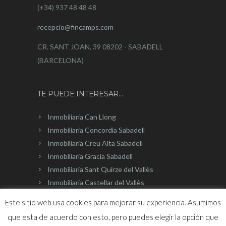
(+34) 937 48 48 48
recepcio@fincamps.com
CR. SANT JOAN, 39 08202 - SABADELL
(BARCELONA)
TE PUEDE INTERESAR…
Inmobiliaria Can Llong
Inmobiliaria Concordia Sabadell
Inmobiliaria Creu Alta Sabadell
Inmobiliaria Gracia Sabadell
Inmobiliaria Sant Quirze del Vallès
Inmobiliaria Castellar del Vallès
Este sitio web usa cookies para mejorar su experiencia. Asumimos
que esta de acuerdo con esto, pero puedes elegir la opción que